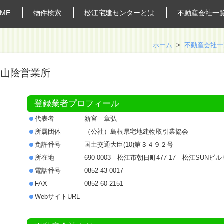
ME
物件検索
松江宅建センターとは
不動産会社一
ホーム
不動産会社一
 山陰営業所
登録業者プロフィール
代表者
新宮 章弘
所属団体
（公社）島根県宅地建物取引業協会
免許番号
国土交通大臣(10)第３４９２号
所在地
690-0003 松江市朝日町477-17 松江SUNビル
電話番号
0852-43-0017
FAX
0852-60-2151
WebサイトURL